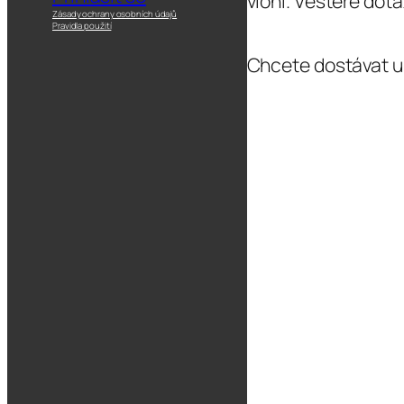
vloni. Vešteré dot
Zásady ochrany osobních údajů
Pravidla použití
Chcete dostávat up