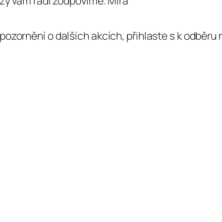
azy vám rádi zodpovíme. Míra
ozornění o dalších akcích, přihlaste s k odběr