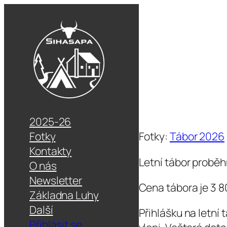
2025-26
Fotky
Fotky:
Tábor 2026
Kontakty
Letní tábor proběhn
O nás
Newsletter
Cena tábora je 3 8
Základna Luhy
Další
Přihlášku na letní
Přihlásit se